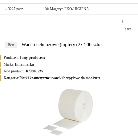
3227 pacz.
Magazyn EKO-HIGIENA
pacz.
Waciki celulozowe (tupfery) 2x 500 sztuk
Best
Producent:
Inny producent
Marka:
Inna marka
Kod produktu:
K/068/12W
Kategoria:
Płatki kosmetyczne i waciki bezpyłowe do manicure