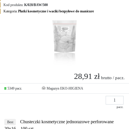
Kod produktu:
K/028/BAW/500
Kategoria:
Płatki kosmetyczne i waciki bezpyłowe do manicure
28,91 zł
brutto / pacz.
5349 pacz.
Magazyn EKO-HIGIENA
pacz.
Chusteczki kosmetyczne jednorazowe perforowane
Best
20x16 – 100 szt.