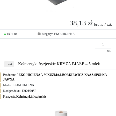
38,13 zł
brutto / szt.
1591 szt.
Magazyn EKO-HIGIENA
szt.
Kołnierzyki fryzjerskie KRYZA BIAŁE – 5 rolek
Best
Producent:
"EKO-HIGIENA", M.KUŹMA,I.BORKIEWICZ-KAAZ SPÓŁKA
JAWNA
Marka:
EKO-HIGIENA
Kod produktu:
F/026/005F
Kategoria:
Kołnierzyki fryzjerskie