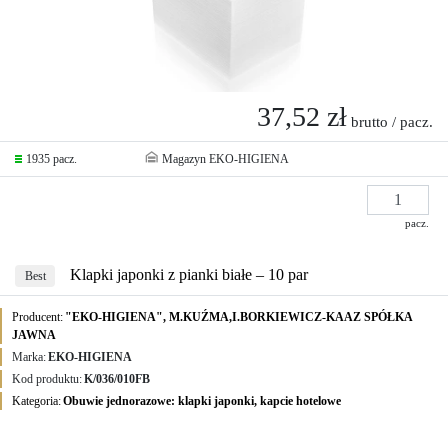
37,52 zł
brutto / pacz.
1935 pacz.
Magazyn EKO-HIGIENA
pacz.
Klapki japonki z pianki białe – 10 par
Best
Producent:
"EKO-HIGIENA", M.KUŹMA,I.BORKIEWICZ-KAAZ SPÓŁKA
JAWNA
Marka:
EKO-HIGIENA
Kod produktu:
K/036/010FB
Kategoria:
Obuwie jednorazowe: klapki japonki, kapcie hotelowe