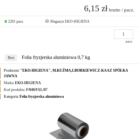
6,15 zł
brutto / pacz.
2201 pacz.
Magazyn EKO-HIGIENA
pacz.
Folia fryzjerska aluminiowa 0,7 kg
Best
Producent:
"EKO-HIGIENA", M.KUŹMA,I.BORKIEWICZ-KAAZ SPÓŁKA
JAWNA
Marka:
EKO-HIGIENA
Kod produktu:
F/040/FAL/07
Kategoria:
Folia fryzjerska aluminiowa