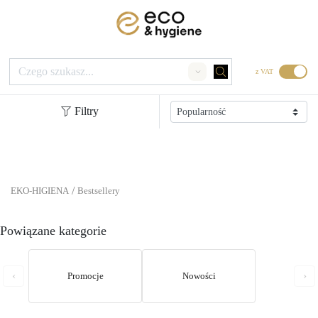
z VAT
Search
Filtry
/
EKO-HIGIENA
Bestsellery
Powiązane kategorie
‹
›
Promocje
Nowości