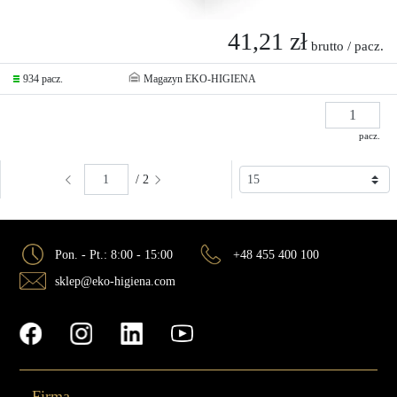
41,21 zł
brutto / pacz.
934 pacz.
Magazyn EKO-HIGIENA
pacz.
/ 2
Pon. - Pt.: 8:00 - 15:00
+48 455 400 100
sklep@eko-higiena.com
Firma