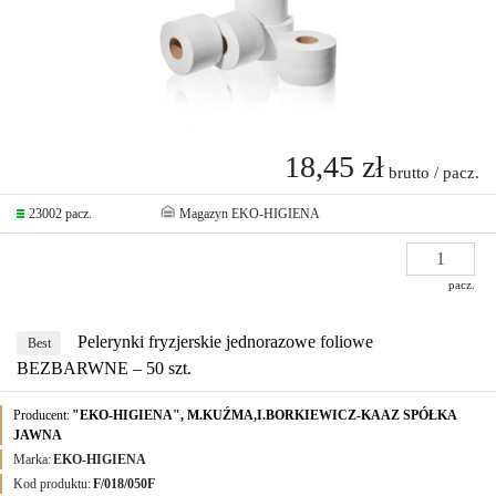
18,45 zł
brutto / pacz.
23002 pacz.
Magazyn EKO-HIGIENA
pacz.
Pelerynki fryzjerskie jednorazowe foliowe
Best
BEZBARWNE – 50 szt.
Producent:
"EKO-HIGIENA", M.KUŹMA,I.BORKIEWICZ-KAAZ SPÓŁKA
JAWNA
Marka:
EKO-HIGIENA
Kod produktu:
F/018/050F