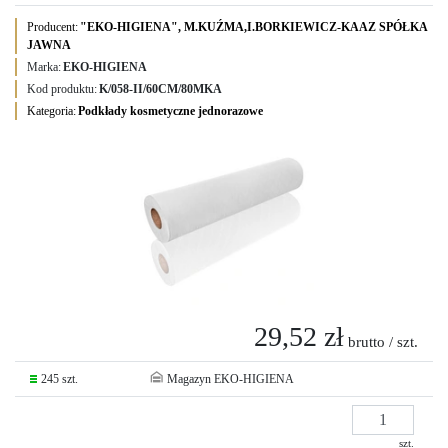
Producent:
"EKO-HIGIENA", M.KUŹMA,I.BORKIEWICZ-KAAZ SPÓŁKA
JAWNA
Marka:
EKO-HIGIENA
Kod produktu:
K/058-II/60CM/80MKA
Kategoria:
Podkłady kosmetyczne jednorazowe
29,52 zł
brutto / szt.
245 szt.
Magazyn EKO-HIGIENA
szt.