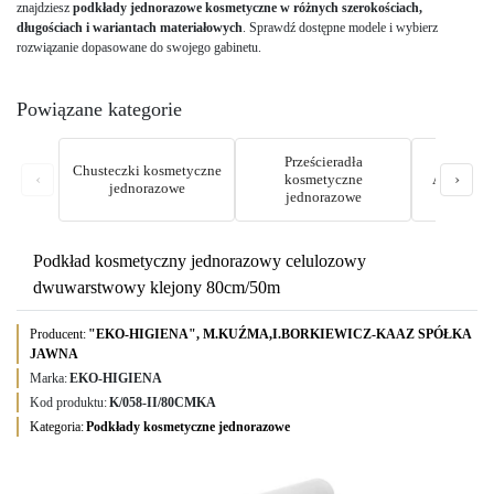
znajdziesz
podkłady jednorazowe kosmetyczne w różnych szerokościach,
długościach i wariantach materiałowych
. Sprawdź dostępne modele i wybierz
rozwiązanie dopasowane do swojego gabinetu.
Powiązane kategorie
Prześcieradła
Chusteczki kosmetyczne
‹
›
kosmetyczne
Akcesoria 
jednorazowe
jednorazowe
Podkład kosmetyczny jednorazowy celulozowy
dwuwarstwowy klejony 80cm/50m
Producent:
"EKO-HIGIENA", M.KUŹMA,I.BORKIEWICZ-KAAZ SPÓŁKA
JAWNA
Marka:
EKO-HIGIENA
Kod produktu:
K/058-II/80CMKA
Kategoria:
Podkłady kosmetyczne jednorazowe