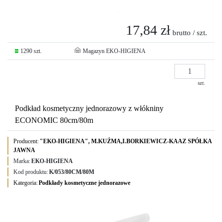
17,84 zł
brutto / szt.
1290 szt.
Magazyn EKO-HIGIENA
szt.
Podkład kosmetyczny jednorazowy z włókniny
ECONOMIC 80cm/80m
Producent:
"EKO-HIGIENA", M.KUŹMA,I.BORKIEWICZ-KAAZ SPÓŁKA
JAWNA
Marka:
EKO-HIGIENA
Kod produktu:
K/053/80CM/80M
Kategoria:
Podkłady kosmetyczne jednorazowe