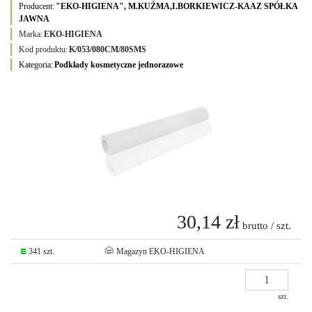
Producent:
"EKO-HIGIENA", M.KUŹMA,I.BORKIEWICZ-KAAZ SPÓŁKA
JAWNA
Marka:
EKO-HIGIENA
Kod produktu:
K/053/080CM/80SMS
Kategoria:
Podkłady kosmetyczne jednorazowe
30,14 zł
brutto / szt.
341 szt.
Magazyn EKO-HIGIENA
szt.