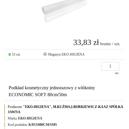
33,83 zł
brutto / szt.
53 szt.
Magazyn EKO-HIGIENA
szt.
Podkład kosmetyczny jednorazowy z włókniny
ECONOMIC SOFT 80cm/50m
Producent:
"EKO-HIGIENA", M.KUŹMA,I.BORKIEWICZ-KAAZ SPÓŁKA
JAWNA
Marka:
EKO-HIGIENA
Kod produktu:
K/053/080CM/SMS