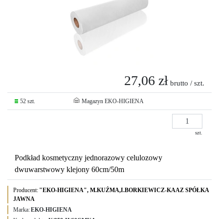
27,06 zł
brutto / szt.
52 szt.
Magazyn EKO-HIGIENA
szt.
Podkład kosmetyczny jednorazowy celulozowy
dwuwarstwowy klejony 60cm/50m
Producent:
"EKO-HIGIENA", M.KUŹMA,I.BORKIEWICZ-KAAZ SPÓŁKA
JAWNA
Marka:
EKO-HIGIENA