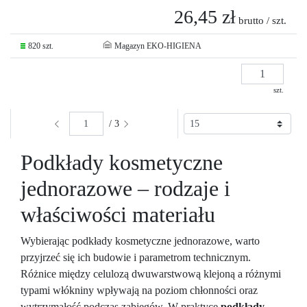
26,45 zł
brutto / szt.
820 szt.
Magazyn EKO-HIGIENA
szt.
/ 3
Podkłady kosmetyczne
jednorazowe – rodzaje i
właściwości materiału
Wybierając podkłady kosmetyczne jednorazowe, warto
przyjrzeć się ich budowie i parametrom technicznym.
Różnice między celulozą dwuwarstwową klejoną a różnymi
typami włókniny wpływają na poziom chłonności oraz
wytrzymałość podczas zabiegów. W praktyce
podkłady