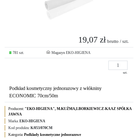
19,07 zł
brutto / szt.
781 szt.
Magazyn EKO-HIGIENA
szt.
Podkład kosmetyczny jednorazowy z włókniny
ECONOMIC 70cm/50m
Producent:
"EKO-HIGIENA", M.KUŹMA,I.BORKIEWICZ-KAAZ SPÓŁKA
JAWNA
Marka:
EKO-HIGIENA
Kod produktu:
K/053/070CM
Kategoria:
Podkłady kosmetyczne jednorazowe