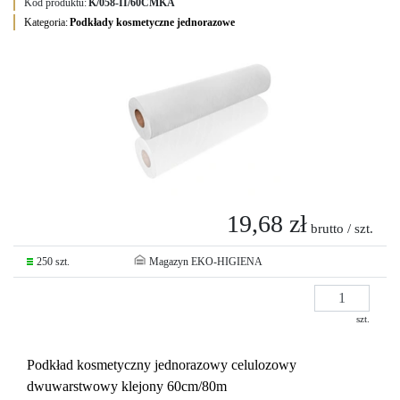
Kod produktu:
K/058-II/60CMKA
Kategoria:
Podkłady kosmetyczne jednorazowe
19,68 zł
brutto / szt.
250 szt.
Magazyn EKO-HIGIENA
szt.
Podkład kosmetyczny jednorazowy celulozowy
dwuwarstwowy klejony 60cm/80m