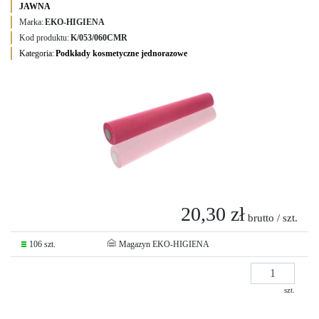
JAWNA
Marka:
EKO-HIGIENA
Kod produktu:
K/053/060CMR
Kategoria:
Podkłady kosmetyczne jednorazowe
20,30 zł
brutto / szt.
106 szt.
Magazyn EKO-HIGIENA
szt.