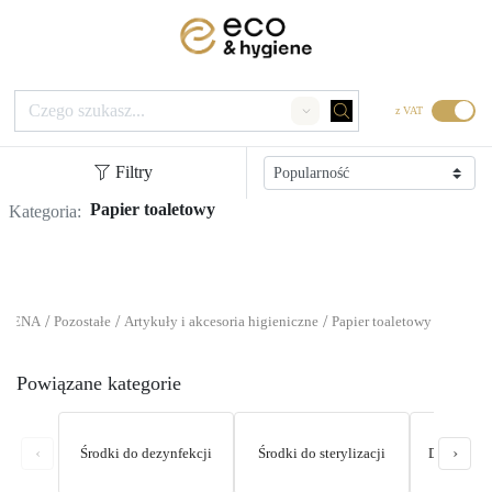
z VAT
Search
Filtry
Papier toaletowy
Kategoria:
/
/
/
GIENA
Pozostałe
Artykuły i akcesoria higieniczne
Papier toaletowy
Powiązane kategorie
‹
›
Środki do dezynfekcji
Środki do sterylizacji
Dozowniki