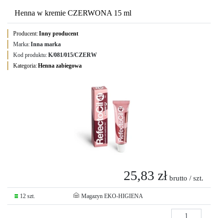
Henna w kremie CZERWONA 15 ml
Producent:
Inny producent
Marka:
Inna marka
Kod produktu:
K/081/015/CZERW
Kategoria:
Henna zabiegowa
25,83 zł
brutto / szt.
12 szt.
Magazyn EKO-HIGIENA