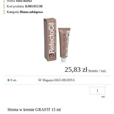
Marka:
Inna marka
Kod produktu:
K/081/015/JB
Kategoria:
Henna zabiegowa
25,83 zł
brutto / szt.
8 szt.
Magazyn EKO-HIGIENA
szt.
Henna w kremie GRAFIT 15 ml