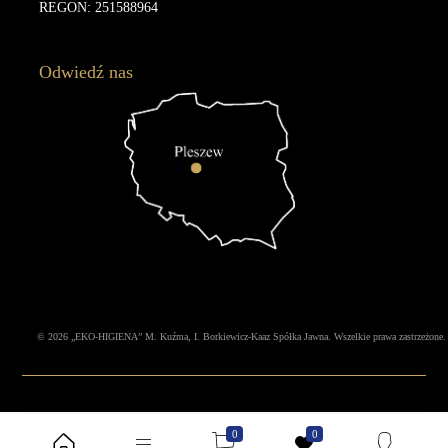
REGON: 251588964
Odwiedź nas
© 2026 „EKO-HIGIENA” M. Kuźma, I. Borkiewicz-Kaaz Spółka Jawna. Wszelkie prawa zastrzeżone. Treś
0
0