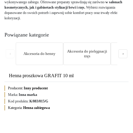
wykonywanego zabiegu. Oferowane preparaty sprawdzają się zarówno
w salonach
kosmetycznych, jak i gabinetach stylizacji brwi i rzęs.
Wybierz rozwiązania
dopasowane do swoich potrzeb i zapewnij sobie komfort pracy oraz trwały efekt
koloryzacji.
Powiązane kategorie
Akcesoria do pielęgnacji
‹
›
Akcesoria do henny
Folia 
rzęs
Henna proszkowa GRAFIT 10 ml
Producent:
Inny producent
Marka:
Inna marka
Kod produktu:
K/083/015/G
Kategoria:
Henna zabiegowa