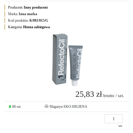
Producent:
Inny producent
Marka:
Inna marka
Kod produktu:
K/081/015/G
Kategoria:
Henna zabiegowa
25,83 zł
brutto / szt.
60 szt.
Magazyn EKO-HIGIENA
szt.