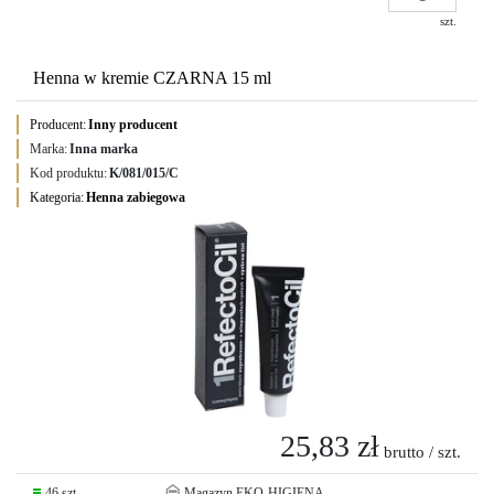
szt.
Henna w kremie CZARNA 15 ml
Producent:
Inny producent
Marka:
Inna marka
Kod produktu:
K/081/015/C
Kategoria:
Henna zabiegowa
25,83 zł
brutto / szt.
46 szt.
Magazyn EKO-HIGIENA